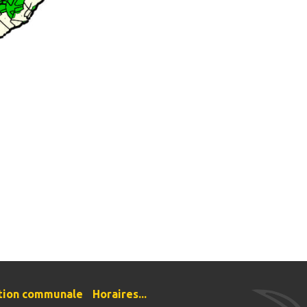
tion communale
Horaires...