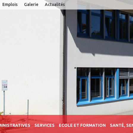
Emplois
Galerie
Actualités
INISTRATIVES
SERVICES
ECOLE ET FORMATION
SANTÉ, SE