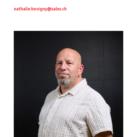
nathalie.bovigny@sales.ch