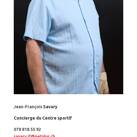
Jean-François
Savary
Concierge du Centre sportif
078 818 55 92
savary.jf@netplus.ch