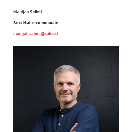
Manijah
Salimi
Secrétaire communale
manijah.salimi@sales.ch